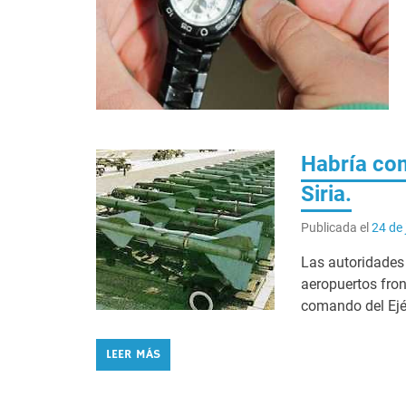
Habría com
Siria.
Publicada el
24 de 
Las autoridades
aeropuertos fron
comando del Ejér
LEER MÁS