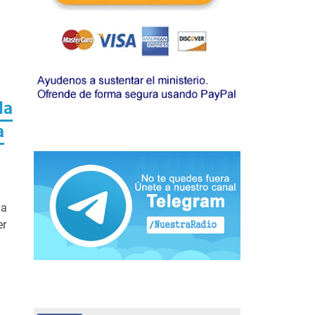
da
a
na
er