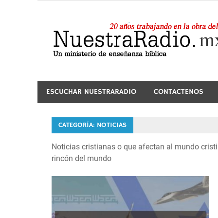
Saltar
al
contenido
24 horas de sana enseñanza y compañía
ESCUCHAR NUESTRARADIO
CONTACTENOS
CATEGORÍA:
NOTICIAS
Noticias cristianas o que afectan al mundo crist
rincón del mundo