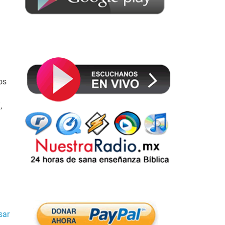
os
,
sar