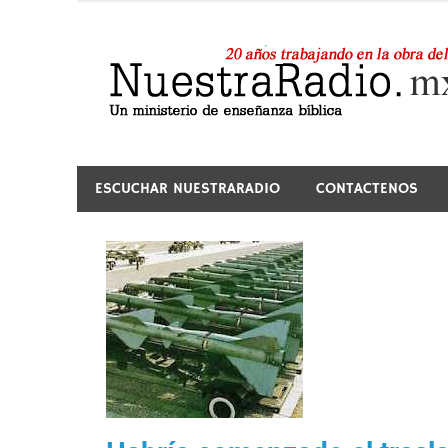
Saltar
al
contenido
24 horas de sana enseñanza y compañía
ESCUCHAR NUESTRARADIO
CONTACTENOS