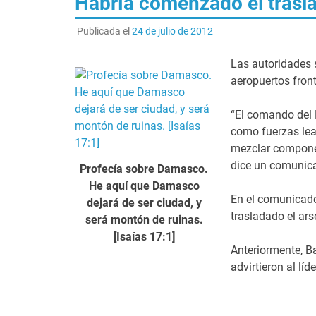
Habría comenzado el trasla
Publicada el
24 de julio de 2012
Las autoridades 
aeropuertos front
“El comando del E
como fuerzas lea
mezclar componen
dice un comunica
Profecía sobre Damasco.
He aquí que Damasco
En el comunicado
dejará de ser ciudad, y
trasladado el ars
será montón de ruinas.
[Isaías 17:1]
Anteriormente, B
advirtieron al lí