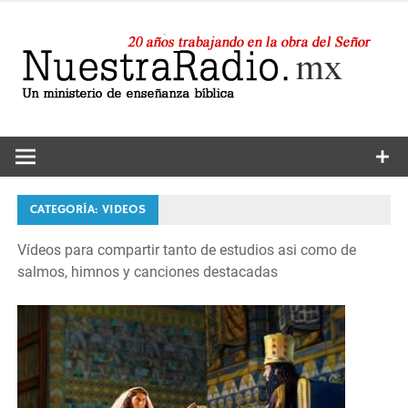
Saltar
al
contenido
24 horas de sana enseñanza y compañía
Nuestra
Radio
CATEGORÍA:
VIDEOS
Vídeos para compartir tanto de estudios asi como de
salmos, himnos y canciones destacadas