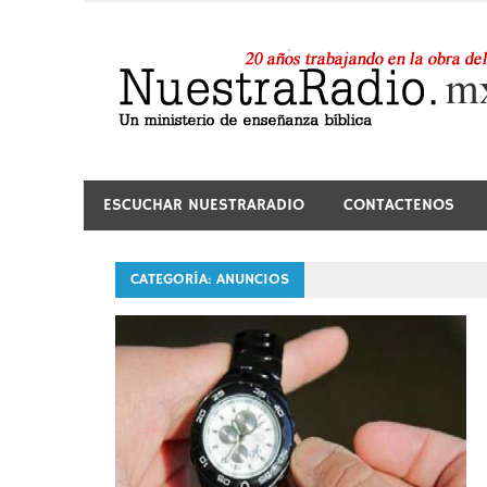
Saltar
al
contenido
24 horas de sana enseñanza y compañía
ESCUCHAR NUESTRARADIO
CONTACTENOS
CATEGORÍA:
ANUNCIOS