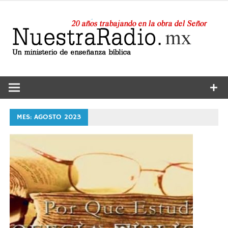
Saltar
al
contenido
24 horas de sana enseñanza y compañía
Nuestra
Radio
MES:
AGOSTO 2023