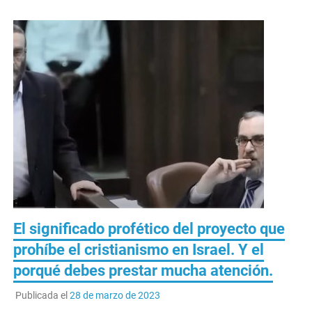
El significado profético del proyecto que
prohíbe el cristianismo en Israel. Y el
porqué debes prestar mucha atención.
Publicada el
28 de marzo de 2023