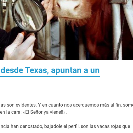
l desde Texas, apuntan a un
las son evidentes. Y en cuanto nos acerquemos más al fin, so
n la cara: «El Señor ya viene!!».
cia han denostado, bajadole el perfil, son las vacas rojas que