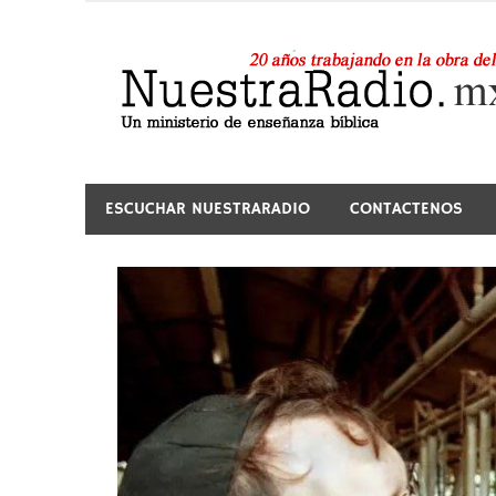
Saltar
al
contenido
24 horas de sana enseñanza y compañía
ESCUCHAR NUESTRARADIO
CONTACTENOS