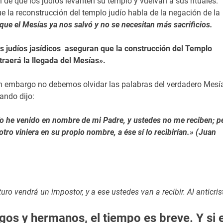
 de que los judíos levanten su templo y vuelvan a sus rituales.
ue la reconstrucción del templo judío habla de la negación de la
que el Mesías ya nos salvó y no se necesitan más sacrificios.
s judíos jasídicos aseguran que la construcción del Templo
traerá la llegada del Mesías».
n embargo no debemos olvidar las palabras del verdadero Mesí
ando dijo:
o he venido en nombre de mi Padre, y ustedes no me reciben; p
 otro viniera en su propio nombre, a ése sí lo recibirían.» (Juan
uro vendrá un impostor, y a ese ustedes van a recibir. Al anticris
s y hermanos, el tiempo es breve. Y si e