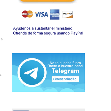
la
o.