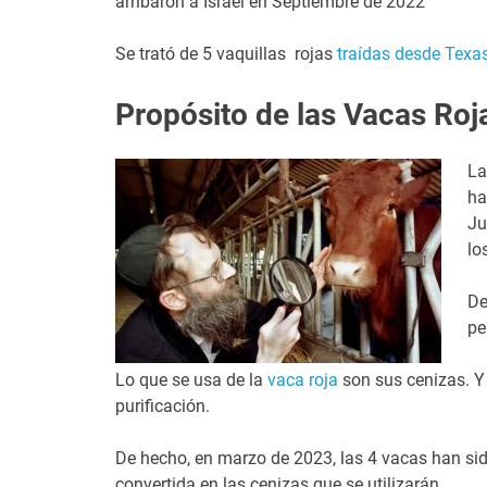
arribaron a Israel en Septiembre de 2022
Se trató de 5 vaquillas rojas
traídas desde Texas,
Propósito de las Vacas Roj
La
ha
Ju
lo
De
pe
Lo que se usa de la
vaca roja
son sus cenizas. Y 
purificación.
De hecho, en marzo de 2023, las 4 vacas han sid
convertida en las cenizas que se utilizarán.