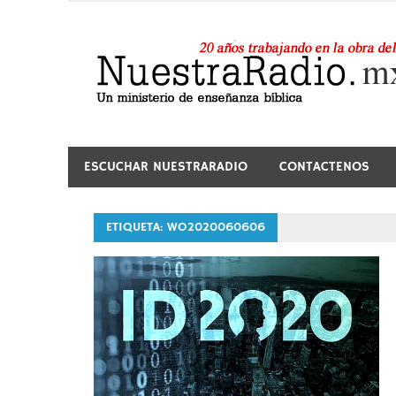
Saltar
al
contenido
24 horas de sana enseñanza y compañía
ESCUCHAR NUESTRARADIO
CONTACTENOS
ETIQUETA:
WO2020060606