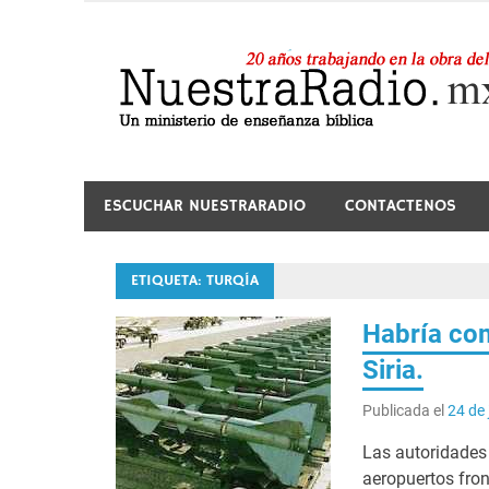
Saltar
al
contenido
24 horas de sana enseñanza y compañía
ESCUCHAR NUESTRARADIO
CONTACTENOS
ETIQUETA:
TURQÍA
Habría com
Siria.
Publicada el
24 de 
Las autoridades
aeropuertos fron