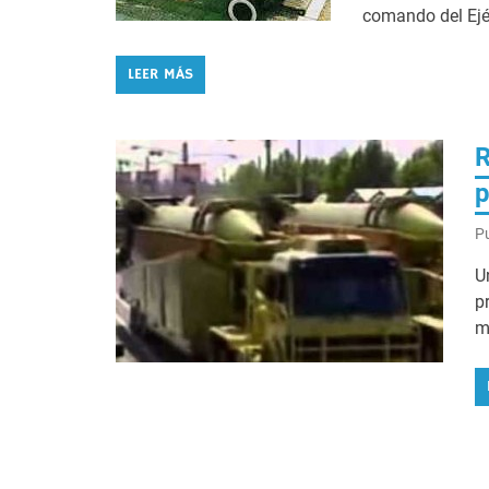
comando del Ejér
LEER MÁS
R
p
Pu
U
p
m