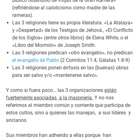
bíblico tildándolo de «hijas de la Gran Ramera»
(refiriéndose al catolicismo como madre de las
rameras).
Las 3 religiones tiene su propia literatura. «La Atalaya»
y «Despertad» de los Testigos de Jehová., «El Conflicto
de los Siglos» (entre otros libros) de Elena White, o el
«Libro del Mormón» de Joseph Smith.
Las 3 religiones predican «otro evangelio», no predican
el evangelio de Pablo
(2 Corintios 11:4, Gálatas 1:8-9)
Las 3 religiones ponen énfasis en las (buenas) obras
para ser salvo y/o «mantenerse salvo».
Y como si fuera poco… las 3 organizaciones
están
fuertemente asociadas a la masonería.
Y no nos
referimos al miembro común y corriente que participa de
estos cultos, sino a quienes las manejan, a sus líderes y
ancianos.
Sus miembros han adherido a ellas porque han