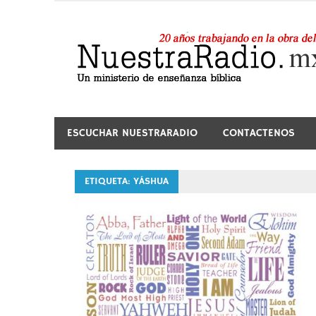
Saltar
al
contenido
24 horas de sana enseñanza y compañía
ESCUCHAR NUESTRARADIO
CONTACTENOS
ETIQUETA:
YÁSHUA