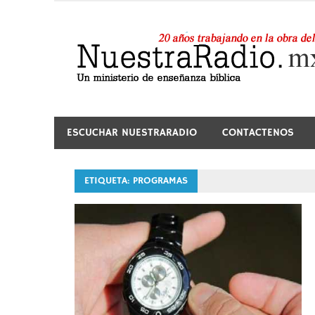
Saltar
al
contenido
24 horas de sana enseñanza y compañía
ESCUCHAR NUESTRARADIO
CONTACTENOS
ETIQUETA:
PROGRAMAS