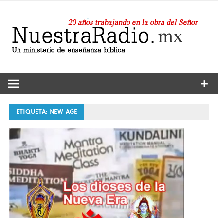
Saltar
al
contenido
24 horas de sana enseñanza y compañía
Nuestra
Radio
ETIQUETA:
NEW AGE