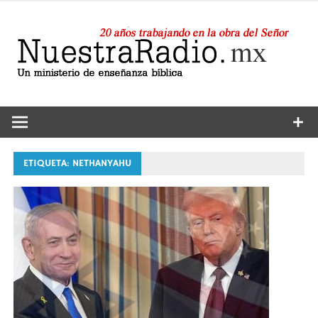
Saltar
al
contenido
24 horas de sana enseñanza y compañía
Nuestra
Radio
ETIQUETA:
NETHANYAHU