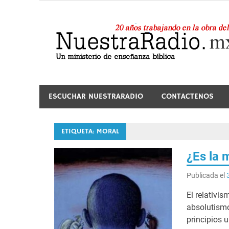
Saltar
al
contenido
24 horas de sana enseñanza y compañía
ESCUCHAR NUESTRARADIO
CONTACTENOS
ETIQUETA:
MORAL
¿Es la 
Publicada el
El relativi
absolutismo
principios u