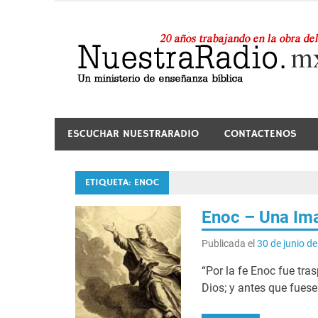
Saltar
al
contenido
24 horas de sana enseñanza y compañía
ESCUCHAR NUESTRARADIO
CONTACTENOS
ETIQUETA:
ENOC
Enoc – Una Ima
Publicada el
30 de junio d
“Por la fe Enoc fue tra
Dios; y antes que fuese