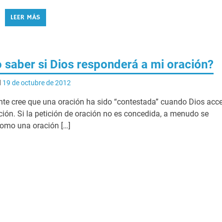
LEER MÁS
saber si Dios responderá a mi oración?
l
19 de octubre de 2012
te cree que una oración ha sido “contestada” cuando Dios acc
ción. Si la petición de oración no es concedida, a menudo se
como una oración […]