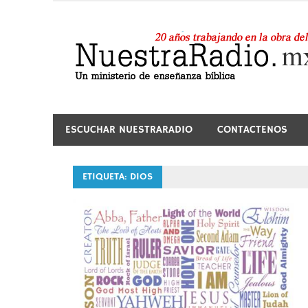
Saltar
al
contenido
24 horas de sana enseñanza y compañía
ESCUCHAR NUESTRARADIO
CONTACTENOS
ETIQUETA:
DIOS