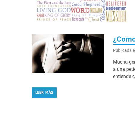
¿Como 
Publicada e
Mucha gen
a una peti
entiende 
LEER MÁS