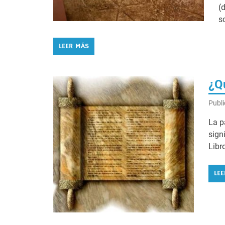
(
s
LEER MÁS
¿Qu
Publi
La p
sign
Libr
LE