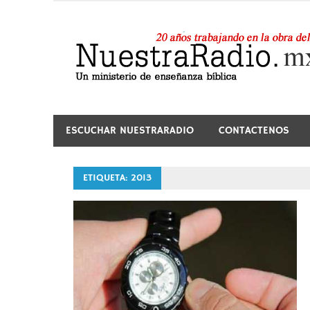
Saltar
al
contenido
24 horas de sana enseñanza y compañía
ESCUCHAR NUESTRARADIO
CONTACTENOS
ETIQUETA:
2013